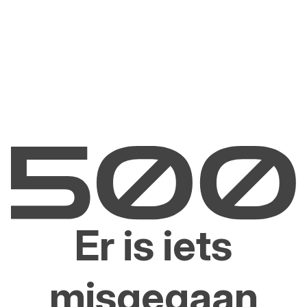
Er is iets
misgegaan