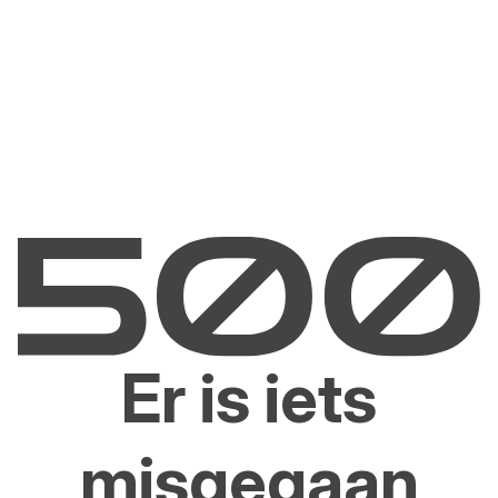
Er is iets
misgegaan