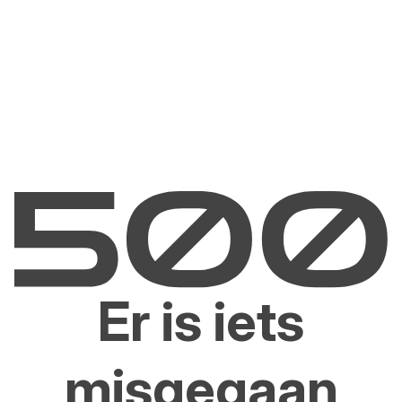
Er is iets
misgegaan