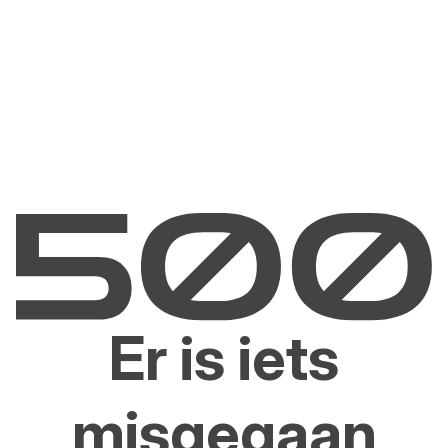
Er is iets
misgegaan