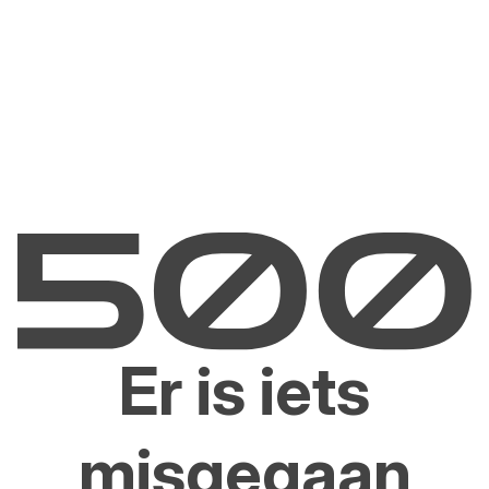
Er is iets
misgegaan