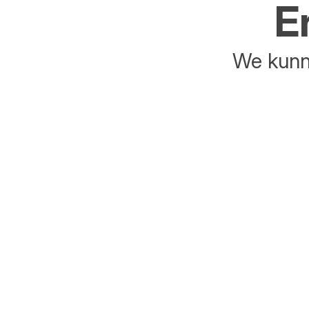
E
We kunne