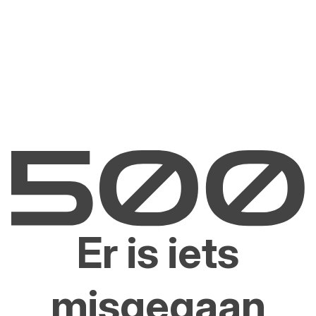
Er is iets
misgegaan