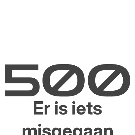
Er is iets
misgegaan