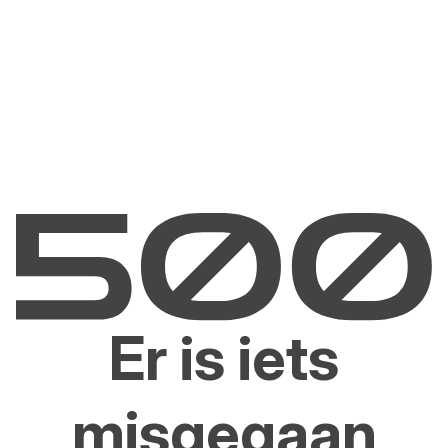
Er is iets
misgegaan