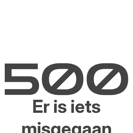
Er is iets
misgegaan