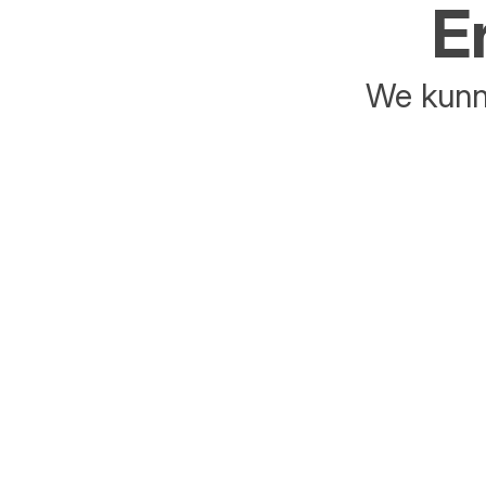
E
We kunne