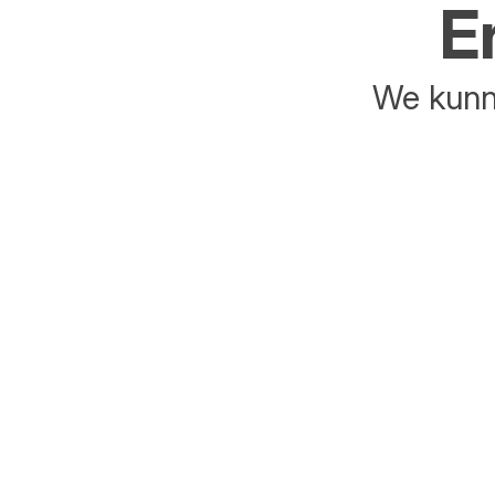
E
We kunne