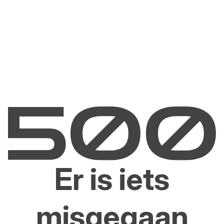
Er is iets
misgegaan