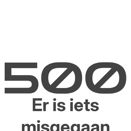
Er is iets
misgegaan